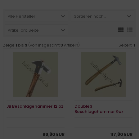
Alle Hersteller
Sortieren nach ...
Artikel pro Seite
Zeige
1
bis
3
(von insgesamt
3
Artikeln)
Seiten:
1
JB Beschlagehammer 12 oz
DoubleS
Beschlagehammer 9oz
96,80 EUR
117,80 EUR