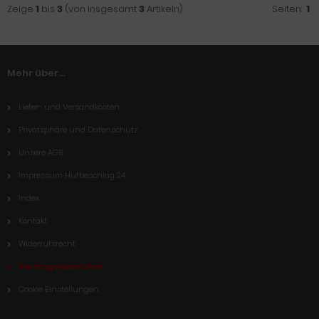
Zeige
1
bis
3
(von insgesamt
3
Artikeln)
Seiten:
1
Mehr über...
Liefer- und Versandkosten
Privatsphäre und Datenschutz
Unsere AGB
Impressum Hufbeschlag 24
Index
Kontakt
Widerrufsrecht
Vertrag widerrufen
Cookie Einstellungen