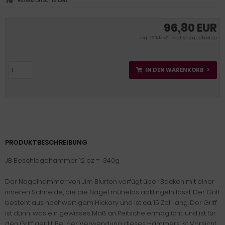
Rezension schreiben
96,80 EUR
zzgl. 19 % MwSt. zzgl.
Versandkosten
IN DEN WARENKORB
PRODUKTBESCHREIBUNG
JB Beschlagehammer 12 oz = 340g
Der Nagelhammer von Jim Blurton verfügt über Backen mit einer
inneren Schneide, die die Nägel mühelos abklingeln lässt.
Der Griff
besteht aus hochwertigem Hickory und ist ca. 15 Zoll lang.
Der Griff
ist dünn, was ein gewisses Maß an Peitsche ermöglicht, und ist für
den Griff gerillt.
Bei der Verwendung dieses Hammers ist Vorsicht