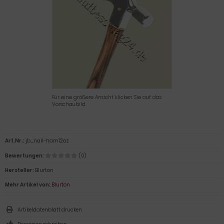
Für eine größere Ansicht klicken Sie auf das
Vorschaubild
Art.Nr.:
jb_nail-ham12oz
Bewertungen:
(0)
Hersteller:
Blurton
Mehr Artikel von:
Blurton
Artikeldatenblatt drucken