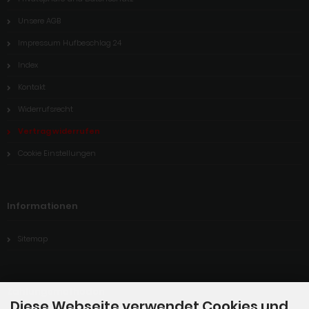
Unsere AGB
Impressum Hufbeschlag 24
Index
Kontakt
Widerrufsrecht
Vertrag widerrufen
Cookie Einstellungen
Informationen
Sitemap
Zahlungsmethoden
Diese Webseite verwendet Cookies und