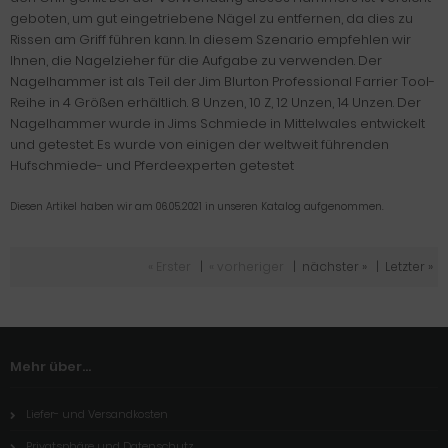
geboten, um gut eingetriebene Nägel zu entfernen, da dies zu
Rissen am Griff führen kann.
In diesem Szenario empfehlen wir
Ihnen, die Nagelzieher für die Aufgabe zu verwenden.
Der
Nagelhammer ist als Teil der Jim Blurton Professional Farrier Tool-
Reihe in 4 Größen erhältlich.
8 Unzen, 10 Z, 12 Unzen, 14 Unzen.
Der
Nagelhammer wurde in Jims Schmiede in Mittelwales entwickelt
und getestet.
Es wurde von einigen der weltweit führenden
Hufschmiede- und Pferdeexperten getestet
Diesen Artikel haben wir am 06.05.2021 in unseren Katalog aufgenommen.
« Erster
|
« vorheriger
|
nächster »
|
Letzter »
Mehr über...
Liefer- und Versandkosten
Privatsphäre und Datenschutz