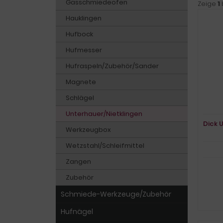
Gasschmiedeofen
Zeige
1
Hauklingen
Hufbock
Hufmesser
Hufraspeln/Zubehör/Sander
Magnete
Schlägel
Unterhauer/Nietklingen
Dick 
Werkzeugbox
Wetzstahl/Schleifmittel
Zangen
Zubehör
Schmiede-Werkzeuge/Zubehör
Hufnägel