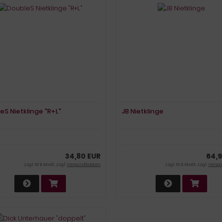
eS Nietklinge "R+L"
JB Nietklinge
34,80 EUR
64,9
zzgl. 19 % MwSt. zzgl.
Versandkosten
zzgl. 19 % MwSt. zzgl.
Versa