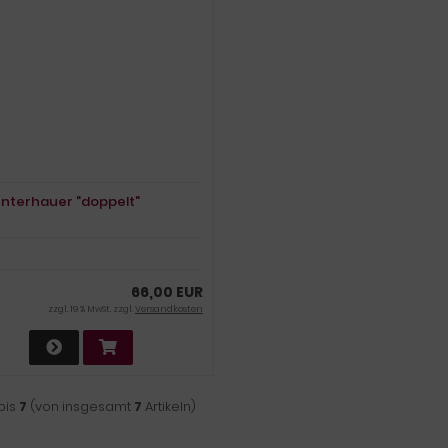
Unterhauer "doppelt"
66,00 EUR
zzgl. 19 % MwSt. zzgl.
Versandkosten
bis
7
(von insgesamt
7
Artikeln)