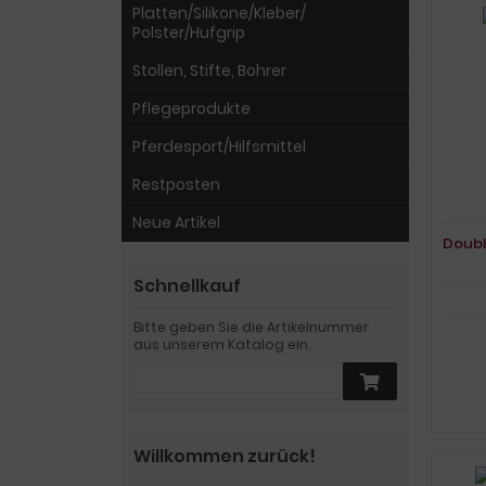
Platten/Silikone/Kleber/
Polster/Hufgrip
Stollen, Stifte, Bohrer
Pflegeprodukte
Pferdesport/Hilfsmittel
Restposten
Neue Artikel
Doubl
Schnellkauf
Bitte geben Sie die Artikelnummer
aus unserem Katalog ein.
Willkommen zurück!