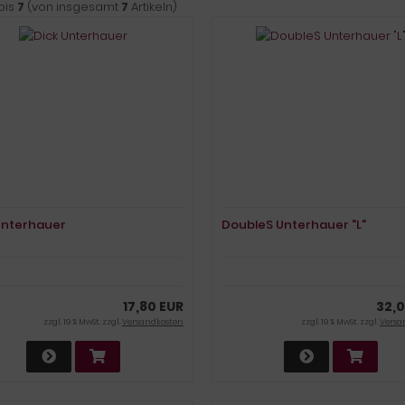
bis
7
(von insgesamt
7
Artikeln)
Unterhauer
DoubleS Unterhauer "L"
17,80 EUR
32,0
zzgl. 19 % MwSt. zzgl.
Versandkosten
zzgl. 19 % MwSt. zzgl.
Versa