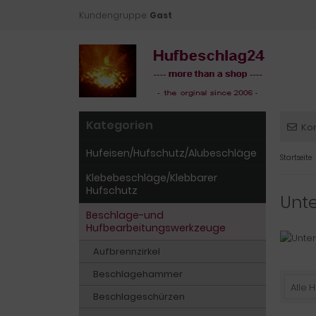
Kundengruppe:
Gast
Kategorien
Ko
Hufeisen/Hufschutz/Alubeschläge
Startseite
Klebebeschläge/Klebbarer
Hufschutz
Unte
Beschlage-und
Hufbearbeitungswerkzeuge
Aufbrennzirkel
Beschlagehammer
Alle H
Beschlageschürzen