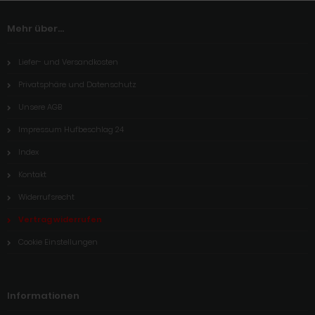
Mehr über...
Liefer- und Versandkosten
Privatsphäre und Datenschutz
Unsere AGB
Impressum Hufbeschlag 24
Index
Kontakt
Widerrufsrecht
Vertrag widerrufen
Cookie Einstellungen
Informationen