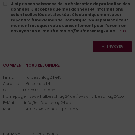
J'ai pris connaissance de la déclaration de protection des
données. J'accepte que mes données et informations
soient collectées et stockées électroniquement pour
répondre à ma demande. Remarque : vous pouvez à tout
moment révoquer votre consentement pour l'avenir en
envoyant un e-mail à c.maier@hufbeschlag24.de.
[Plus]
ENVOYER
COMMENT NOUS REJOINDRE
Firma: Hufbeschlag24 e.K.
Adresse: Guttenstall 4
Ort: D-86920 Epfach
Homepage: www.hufbeschlag24.de / www.hufbeschlag24.com
E-Mail: info@hufbeschlag24.de
Mobil: +49 172 45 26 889 - per SMS
USt-IdNr.: DE128833862