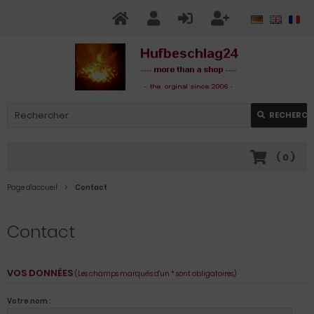
RECHERCH
(
0
)
Page d'accueil
Contact
Contact
VOS DONNÉES
(Les champs marqués d'un * sont obligatoires.)
Votre nom :