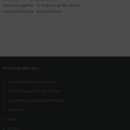
Handelsregister: A Augsburg HRA 15662
Geschäftsführer: Konrad Maier
En savoir plus sur...
Frais d'expédition et de livraison
Intimité et protection des fichiers
Nos conditions générales d'affaires's
Impression
Index
Contact