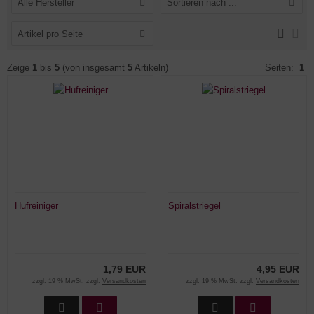
Alle Hersteller
Sortieren nach ...
Artikel pro Seite
Zeige
1
bis
5
(von insgesamt
5
Artikeln)
Seiten:
1
Hufreiniger
Spiralstriegel
1,79 EUR
4,95 EUR
zzgl. 19 % MwSt. zzgl.
Versandkosten
zzgl. 19 % MwSt. zzgl.
Versandkosten