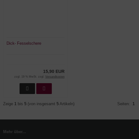
Dick- Fesselschere
15,90 EUR
zzgl. 19 % MwSt. zzgl.
Versandkosten
Zeige
1
bis
5
(von insgesamt
5
Artikeln)
Seiten:
1
Mehr über...