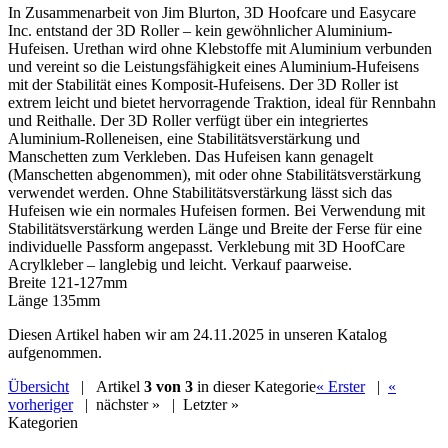
In Zusammenarbeit von Jim Blurton, 3D Hoofcare und Easycare
Inc. entstand der 3D Roller – kein gewöhnlicher Aluminium-
Hufeisen.
Urethan wird ohne Klebstoffe mit Aluminium verbunden
und vereint so die Leistungsfähigkeit eines Aluminium-Hufeisens
mit der Stabilität eines Komposit-Hufeisens.
Der 3D Roller ist
extrem leicht und bietet hervorragende Traktion, ideal für Rennbahn
und Reithalle.
Der 3D Roller verfügt über ein integriertes
Aluminium-Rolleneisen, eine Stabilitätsverstärkung und
Manschetten zum Verkleben.
Das Hufeisen kann genagelt
(Manschetten abgenommen), mit oder ohne Stabilitätsverstärkung
verwendet werden.
Ohne Stabilitätsverstärkung lässt sich das
Hufeisen wie ein normales Hufeisen formen.
Bei Verwendung mit
Stabilitätsverstärkung werden Länge und Breite der Ferse für eine
individuelle Passform angepasst.
Verklebung mit 3D HoofCare
Acrylkleber – langlebig und leicht.
Verkauf paarweise.
Breite 121-127mm
Länge 135mm
Diesen Artikel haben wir am 24.11.2025 in unseren Katalog
aufgenommen.
Übersicht
| Artikel
3 von 3
in dieser Kategorie
« Erster
|
«
vorheriger
|
nächster »
|
Letzter »
Kategorien