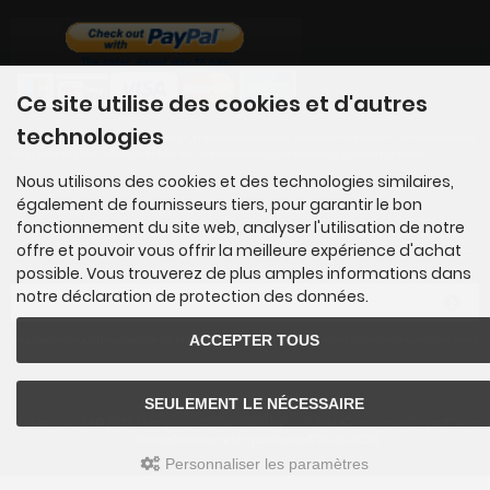
Ce site utilise des cookies et d'autres
technologies
La boîte peut être modifiée dans tpl_modified/boxes/box_miscellaneous.html. Les variables de
langue se trouvent dans le fichier tpl_modified/lang/french/lang_german.custom.
Nous utilisons des cookies et des technologies similaires,
également de fournisseurs tiers, pour garantir le bon
fonctionnement du site web, analyser l'utilisation de notre
Inscription à la newsletter
offre et pouvoir vous offrir la meilleure expérience d'achat
possible. Vous trouverez de plus amples informations dans
Adresse électronique:
notre déclaration de protection des données.
ACCEPTER TOUS
Vous pouvez vous désabonner de la newsletter à tout moment ici ou dans votre compte client.
SEULEMENT LE NÉCESSAIRE
Hufbeschlag24 © 2026 | Template © 2009-2026 by
mod
ified eCommerce Shopsoftware
mod
ified eCommerce Shopsoftware © 2009-2026
Personnaliser les paramètres