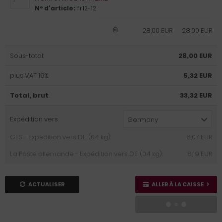
N° d'article:
fr12-12
28,00 EUR
28,00 EUR
Sous-total:
28,00 EUR
plus VAT 19%:
5,32 EUR
Total, brut
:
33,32 EUR
Expédition vers
Germany
GLS - Expédition vers DE: (0.4 kg):
6,07 EUR
La Poste allemande - Expédition vers DE: (0.4 kg):
6,19 EUR
ACTUALISER
ALLER À LA CAISSE