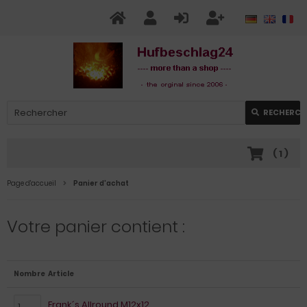
RECHERCH
(
1
)
Page d'accueil
Panier d'achat
Votre panier contient :
Nombre
Article
Frank´s Allround M12x12