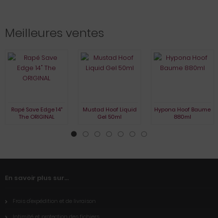
Meilleures ventes
Rapé Save Edge 14"
Mustad Hoof Liquid
Hypona Hoof Baume
The ORIGINAL
Gel 50ml
880ml
En savoir plus sur...
Frais d'expédition et de livraison
Intimité et protection des fichiers