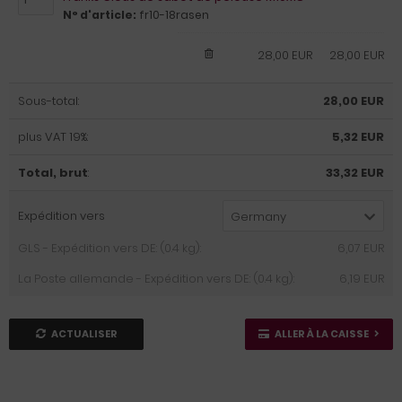
N° d'article:
fr10-18rasen
28,00 EUR
28,00 EUR
Sous-total:
28,00 EUR
plus VAT 19%:
5,32 EUR
Total, brut
:
33,32 EUR
Expédition vers
Germany
GLS - Expédition vers DE: (0.4 kg):
6,07 EUR
La Poste allemande - Expédition vers DE: (0.4 kg):
6,19 EUR
ACTUALISER
ALLER À LA CAISSE