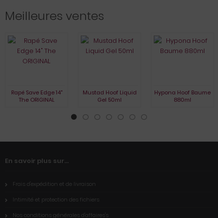
Meilleures ventes
Rapé Save Edge 14"
Mustad Hoof Liquid
Hypona Hoof Baume
The ORIGINAL
Gel 50ml
880ml
En savoir plus sur...
Frais d'expédition et de livraison
Intimité et protection des fichiers
Nos conditions générales d'affaires's