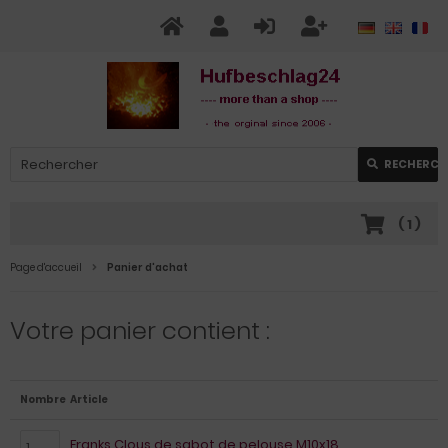
RECHERCH
(
1
)
Page d'accueil
Panier d'achat
Votre panier contient :
Nombre
Article
Franks Clous de sabot de pelouse M10x18